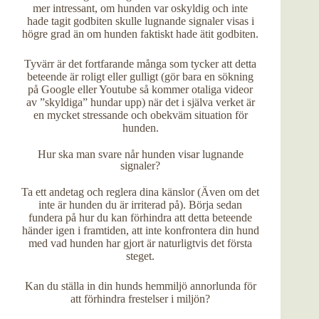
mer intressant, om hunden var oskyldig och inte
hade tagit godbiten skulle lugnande signaler visas i
högre grad än om hunden faktiskt hade ätit godbiten.
Tyvärr är det fortfarande många som tycker att detta
beteende är roligt eller gulligt (gör bara en sökning
på Google eller Youtube så kommer otaliga videor
av ”skyldiga” hundar upp) när det i själva verket är
en mycket stressande och obekväm situation för
hunden.
Hur ska man svare når hunden visar lugnande
signaler?
Ta ett andetag och reglera dina känslor (Även om det
inte är hunden du är irriterad på). Börja sedan
fundera på hur du kan förhindra att detta beteende
händer igen i framtiden, att inte konfrontera din hund
med vad hunden har gjort är naturligtvis det första
steget.
Kan du ställa in din hunds hemmiljö annorlunda för
att förhindra frestelser i miljön?