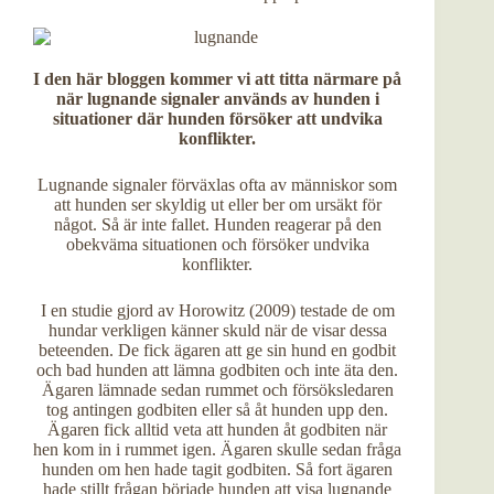
I den här bloggen kommer vi att titta närmare på
när lugnande signaler används av hunden i
situationer där hunden försöker att undvika
konflikter.
Lugnande signaler förväxlas ofta av människor som
att hunden ser skyldig ut eller ber om ursäkt för
något. Så är inte fallet. Hunden reagerar på den
obekväma situationen och försöker undvika
konflikter.
I en studie gjord av Horowitz (2009) testade de om
hundar verkligen känner skuld när de visar dessa
beteenden. De fick ägaren att ge sin hund en godbit
och bad hunden att lämna godbiten och inte äta den.
Ägaren lämnade sedan rummet och försöksledaren
tog antingen godbiten eller så åt hunden upp den.
Ägaren fick alltid veta att hunden åt godbiten när
hen kom in i rummet igen. Ägaren skulle sedan fråga
hunden om hen hade tagit godbiten. Så fort ägaren
hade stillt frågan började hunden att visa lugnande