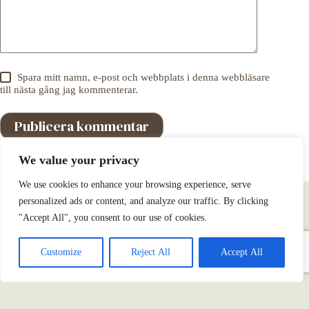
Spara mitt namn, e-post och webbplats i denna webbläsare
till nästa gång jag kommenterar.
Publicera kommentar
We value your privacy
We use cookies to enhance your browsing experience, serve
personalized ads or content, and analyze our traffic. By clicking
"Accept All", you consent to our use of cookies.
Copyright © 2026 - Life with a Dog. Godkändt för F-tax
Customize
Reject All
Accept All
(Sverige)
Kontakta:
lifewadog@gmail.com
Integritetspolicy
-
Användarvillkor