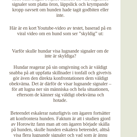
signaler som platta öron, läppslick och krympande
kropp oavsett om hunden hade tagit godbiten eller
inte.
Här är en kort Youtube-video av testet, baserad på en
viral video om en hund som ser ”skyldig” ut:
Varför skulle hundar visa lugnande signaler om de
inte är skyldiga?
Hundar reagerar på sin omgivning och är väldigt
snabba på att uppfatta skillnader i tonfall och givetvis
gör även den direkta konfrontationen dem väldigt
obekväma. Det är därför de visar lugnande signaler –
för att lugna ner sin människa och hela situationen,
eftersom de känner sig väldigt obekväma och
hotade.
Beteendet eskalerar naturligtvis om ägaren fortsätter
att konfrontera hunden. Faktum är att i studien gjord
av Horowitz fann man att om ägaren började skälla
på hunden, skulle hunden eskalera beteendet, alttså
visa flera lugnande signaler och vad som är ännu