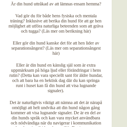
Är din hund uttråkad av att lämnas ensam hemma?
Vad gör du för både hens fysiska och mentala
träning? Inklusive att berika din hund för att ge hen
möjlighet att utföra naturliga beteenden som att gräva
och tugga? (
Läs mer om berikning här
)
Eller gör din hund kanske det för att hen lider av
separationsångest? (
Läs mer om separationsångest
här
)
Eller är din hund en känslig själ som är extra
uppmärksam på höga ljud eller förändringar i hens
rutin? (Detta kan vara speciellt sant för äldre hundar,
och att bara ha en hektisk dag där du kan springa
runt i huset kan få din hund att visa lugnande
signaler).
Det är naturligtvis viktigt att nämna att det är närapå
omöjligt att helt undvika att din hund någon gång
kommer att visa lugnande signaler. De är en del av
din hunds språk och kan vara mycket användbara
och nödvändiga när du navigerar i kommunikation