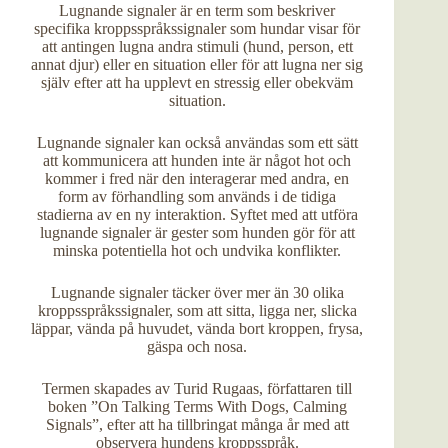
Lugnande signaler är en term som beskriver
specifika kroppsspråkssignaler som hundar visar för
att antingen lugna andra stimuli (hund, person, ett
annat djur) eller en situation eller för att lugna ner sig
själv efter att ha upplevt en stressig eller obekväm
situation.
Lugnande signaler kan också användas som ett sätt
att kommunicera att hunden inte är något hot och
kommer i fred när den interagerar med andra, en
form av förhandling som används i de tidiga
stadierna av en ny interaktion. Syftet med att utföra
lugnande signaler är gester som hunden gör för att
minska potentiella hot och undvika konflikter.
Lugnande signaler täcker över mer än 30 olika
kroppsspråkssignaler, som att sitta, ligga ner, slicka
läppar, vända på huvudet, vända bort kroppen, frysa,
gäspa och nosa.
Termen skapades av
Turid Rugaas
, författaren till
boken ”
On Talking Terms With Dogs, Calming
Signals
”, efter att ha tillbringat många år med att
observera hundens kroppsspråk.